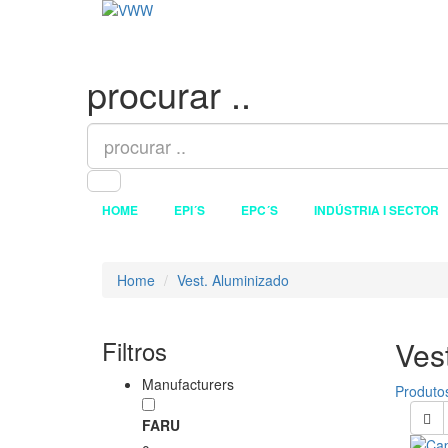
procurar ..
HOME
EPI´S
EPC´S
INDÚSTRIA I SECTOR
Home
Vest. Aluminizado
Filtros
Ves
Manufacturers
Produto
FARU