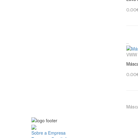
0.00
..
VWW
Másca
0.00
Másca
Sobre a Empresa