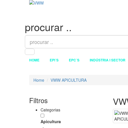
procurar ..
HOME
EPI´S
EPC´S
INDÚSTRIA I SECTOR
Home
VWW APICULTURA
Filtros
VW
Categorias
Apicultura