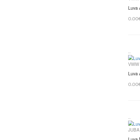
Luva 
0.00
..
VWW
Luva 
0.00
..
JUBA
Luva