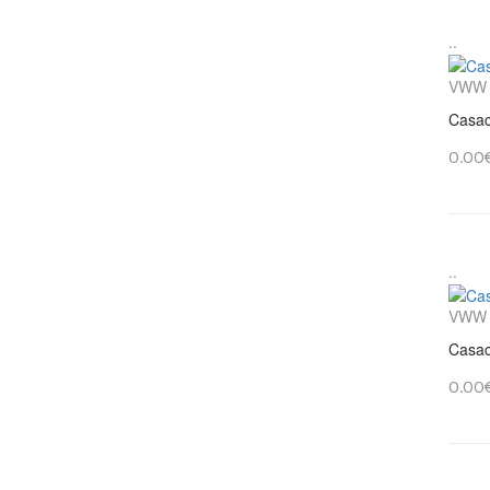
..
VWW
Casac
0.00
..
VWW
Casac
0.00