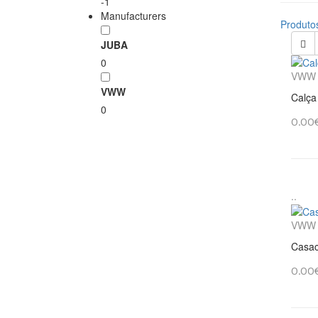
-1
Manufacturers
Produto
JUBA
0
VWW
VWW
Calça
0
0.00
..
VWW
Casac
0.00